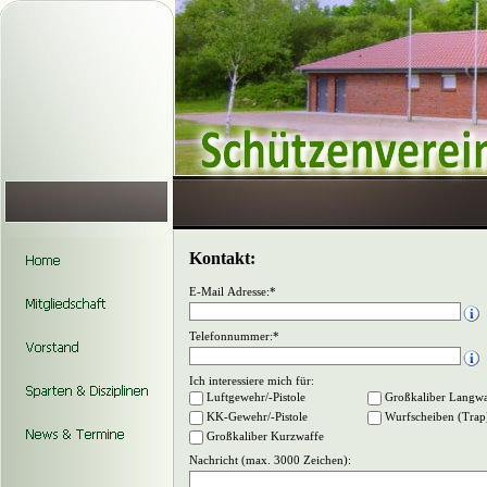
Kontakt:
E-Mail Adresse:*
Telefonnummer:*
Ich interessiere mich für:
Luftgewehr/-Pistole
Großkaliber Langwa
KK-Gewehr/-Pistole
Wurfscheiben (Trap
Großkaliber Kurzwaffe
Nachricht (max. 3000 Zeichen):